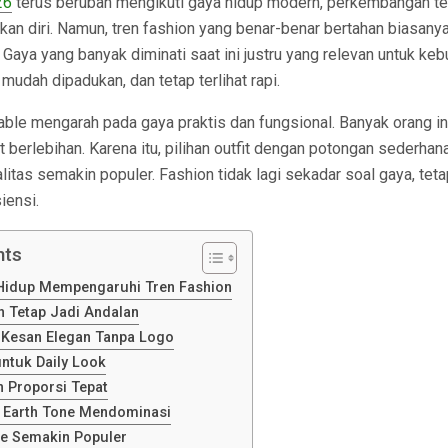
26
terus berubah mengikuti gaya hidup modern, perkembangan tek
an diri. Namun, tren fashion yang benar-benar bertahan biasany
. Gaya yang banyak diminati saat ini justru yang relevan untuk keb
 mudah dipadukan, dan tetap terlihat rapi.
onable mengarah pada gaya praktis dan fungsional. Banyak orang in
t berlebihan. Karena itu, pilihan outfit dengan potongan sederhana
litas semakin populer. Fashion tidak lagi sekadar soal gaya, teta
iensi.
nts
Hidup Mempengaruhi Tren Fashion
 Tetap Jadi Andalan
 Kesan Elegan Tanpa Logo
untuk Daily Look
 Proporsi Tepat
n Earth Tone Mendominasi
e Semakin Populer