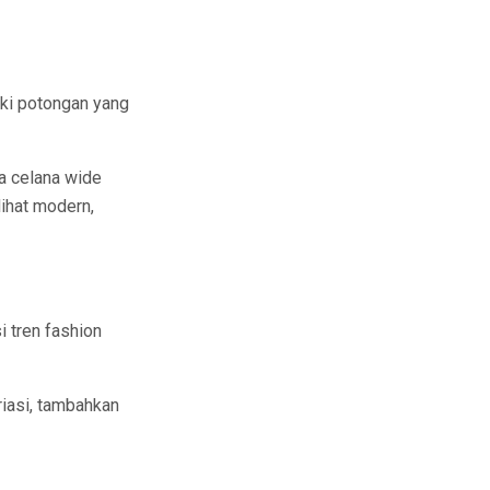
ki potongan yang
ka celana wide
lihat modern,
i tren fashion
riasi, tambahkan