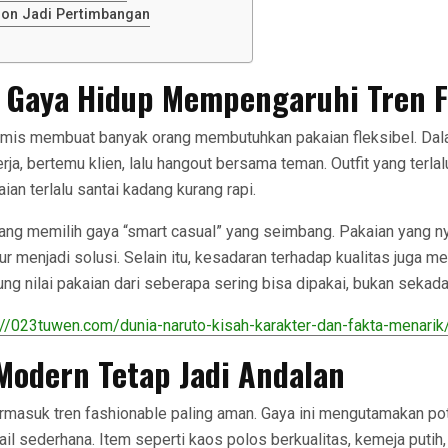
ion Jadi Pertimbangan
 Gaya Hidup Mempengaruhi Tren F
amis membuat banyak orang membutuhkan pakaian fleksibel. Dala
ja, bertemu klien, lalu hangout bersama teman. Outfit yang terlal
ian terlalu santai kadang kurang rapi.
rang memilih gaya “smart casual” yang seimbang. Pakaian yang n
ur menjadi solusi. Selain itu, kesadaran terhadap kualitas juga m
ng nilai pakaian dari seberapa sering bisa dipakai, bukan sekadar
://023tuwen.com/dunia-naruto-kisah-karakter-dan-fakta-menarik
Modern Tetap Jadi Andalan
rmasuk tren fashionable paling aman. Gaya ini mengutamakan po
ail sederhana. Item seperti kaos polos berkualitas, kemeja putih, 