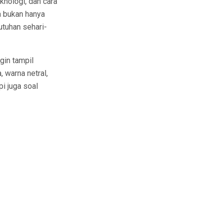
nologi, dan cara
a bukan hanya
utuhan sehari-
gin tampil
, warna netral,
pi juga soal