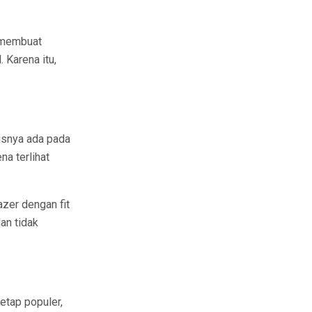
i membuat
. Karena itu,
usnya ada pada
na terlihat
azer dengan fit
an tidak
tetap populer,