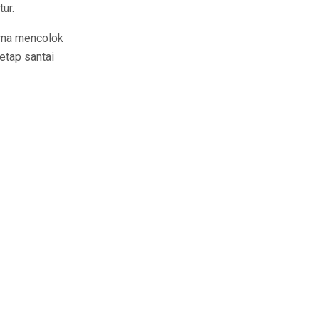
ur.
arna mencolok
tetap santai