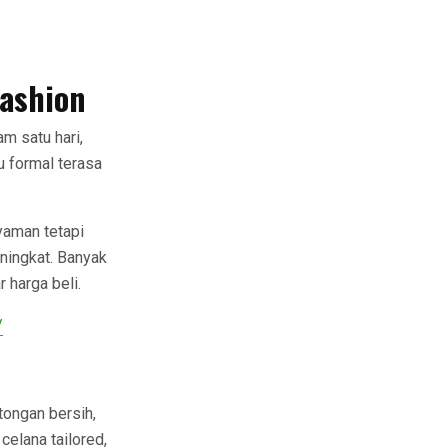
ashion
m satu hari,
u formal terasa
yaman tetapi
eningkat. Banyak
 harga beli.
/
tongan bersih,
celana tailored,