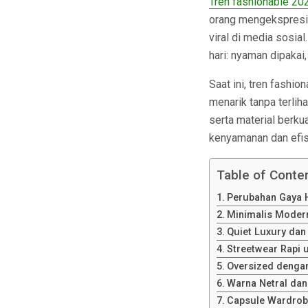
Tren fashionable 20
orang mengekspresik
viral di media sosial
hari: nyaman dipakai,
Saat ini, tren fashi
menarik tanpa terliha
serta material berkua
kenyamanan dan efis
Table of Conte
Perubahan Gaya 
Minimalis Modern
Quiet Luxury dan
Streetwear Rapi 
Oversized dengan
Warna Netral da
Capsule Wardrob