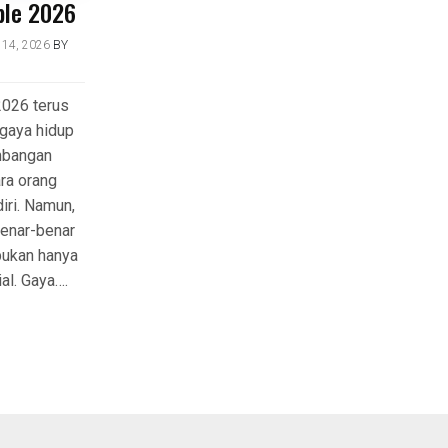
ble 2026
14, 2026
BY
2026 terus
 gaya hidup
mbangan
ara orang
iri. Namun,
benar-benar
bukan hanya
ial. Gaya….