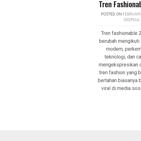
Tren Fashiona
POSTED ON
FEBRUARI 
DEDPUUL
Tren fashionable 
berubah mengikuti
modern, perke
teknologi, dan c
mengekspresikan d
tren fashion yang 
bertahan biasanya 
viral di media sos