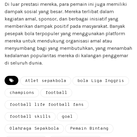
Di luar prestasi mereka, para pemain ini juga memiliki
dampak sosial yang besar. Mereka terlibat dalam
kegiatan amal, sponsor, dan berbagai inisiatif yang
memberikan dampak positif pada masyarakat. Banyak
pesepak bola terpopuler yang menggunakan platform
mereka untuk mendukung organisasi amal atau
menyumbang bagi yang membutuhkan, yang menambah
kedalaman popularitas mereka di kalangan penggemar
di seluruh dunia.
Atlet sepakbola
bola Liga Inggris
champions
football
football life football fans
football skills
goal
Olahraga Sepakbola
Pemain Bintang