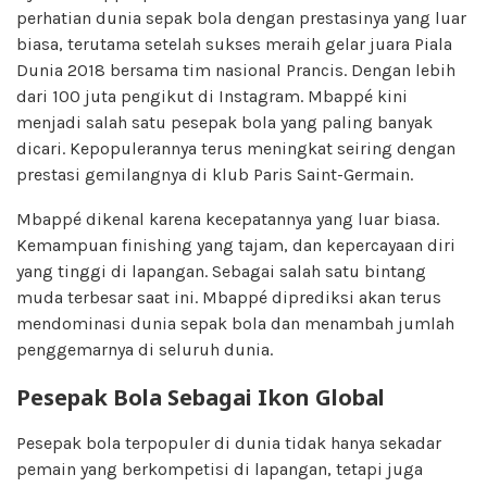
perhatian dunia sepak bola dengan prestasinya yang luar
biasa, terutama setelah sukses meraih gelar juara Piala
Dunia 2018 bersama tim nasional Prancis. Dengan lebih
dari 100 juta pengikut di Instagram. Mbappé kini
menjadi salah satu pesepak bola yang paling banyak
dicari. Kepopulerannya terus meningkat seiring dengan
prestasi gemilangnya di klub Paris Saint-Germain.
Mbappé dikenal karena kecepatannya yang luar biasa.
Kemampuan finishing yang tajam, dan kepercayaan diri
yang tinggi di lapangan. Sebagai salah satu bintang
muda terbesar saat ini. Mbappé diprediksi akan terus
mendominasi dunia sepak bola dan menambah jumlah
penggemarnya di seluruh dunia.
Pesepak Bola Sebagai Ikon Global
Pesepak bola terpopuler di dunia tidak hanya sekadar
pemain yang berkompetisi di lapangan, tetapi juga