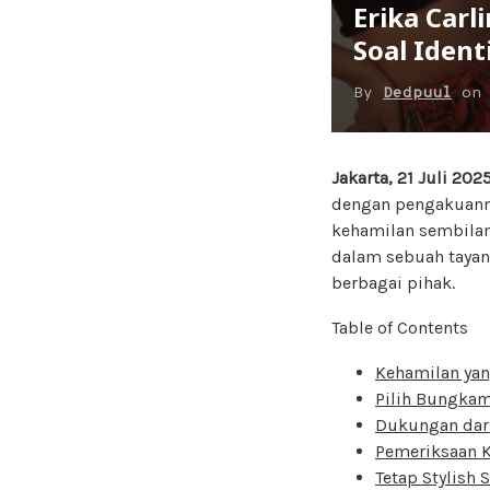
Erika Car
Soal Ident
By
Dedpuul
o
Jakarta, 21 Juli 202
dengan pengakuann
kehamilan sembilan 
dalam sebuah tayan
berbagai pihak.
Table of Contents
Kehamilan yan
Pilih Bungkam
Dukungan dari
Pemeriksaan K
Tetap Stylish