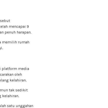
rsebut
telah mencapai 9
an penuh harapan.
eka memilih rumah
i.
i platform media
carakan oleh
lang kelahiran.
mun tak sedikit
kelahiran.
alah satu unggahan