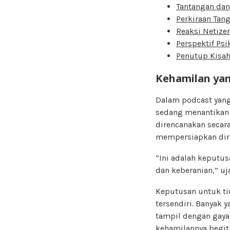
Tantangan dan
Perkiraan Tang
Reaksi Netize
Perspektif Psi
Penutup Kisah 
Kehamilan yan
Dalam podcast yang 
sedang menantikan 
direncanakan secara
mempersiapkan diri
“Ini adalah keputu
dan keberanian,” uj
Keputusan untuk ti
tersendiri. Banyak 
tampil dengan gaya
kehamilannya begit