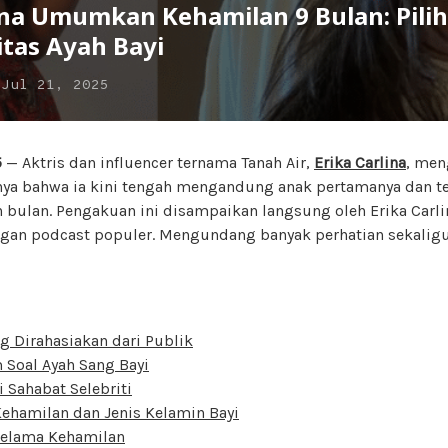
lina Umumkan Kehamilan 9 Bulan: Pil
itas Ayah Bayi
n
Jul 21, 2025
5
— Aktris dan influencer ternama Tanah Air,
Erika Carlina
, men
ya bahwa ia kini tengah mengandung anak pertamanya dan t
bulan. Pengakuan ini disampaikan langsung oleh Erika Carli
gan podcast populer. Mengundang banyak perhatian sekalig
g Dirahasiakan dari Publik
 Soal Ayah Sang Bayi
 Sahabat Selebriti
ehamilan dan Jenis Kelamin Bayi
 Selama Kehamilan