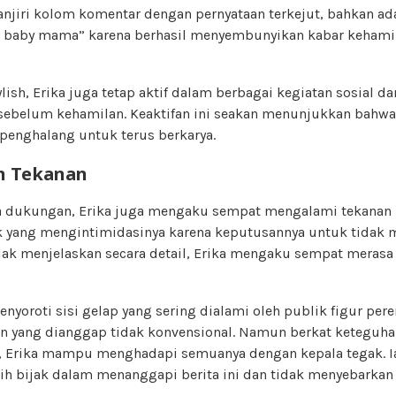
jiri kolom komentar dengan pernyataan terkejut, bahkan a
ja baby mama” karena berhasil menyembunyikan kabar kehami
ylish, Erika juga tetap aktif dalam berbagai kegiatan sosial d
k sebelum kehamilan. Keaktifan ini seakan menunjukkan bahwa 
penghalang untuk terus berkarya.
n Tekanan
 dukungan, Erika juga mengaku sempat mengalami tekanan m
k yang mengintimidasinya karena keputusannya untuk tidak
idak menjelaskan secara detail, Erika mengaku sempat meras
menyoroti sisi gelap yang sering dialami oleh publik figur pe
yang dianggap tidak konvensional. Namun berkat keteguhan
 Erika mampu menghadapi semuanya dengan kepala tegak. Ia
bih bijak dalam menanggapi berita ini dan tidak menyebarkan