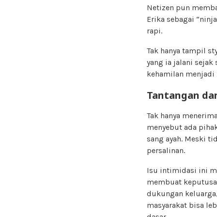
Netizen pun memban
Erika sebagai “nin
rapi.
Tak hanya tampil st
yang ia jalani seja
kehamilan menjadi 
Tantangan da
Tak hanya menerima
menyebut ada piha
sang ayah. Meski t
persalinan.
Isu intimidasi ini 
membuat keputusan 
dukungan keluarga,
masyarakat bisa le
dasar.