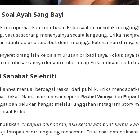
 Soal Ayah Sang Bayi
ak memperhatikan keputusan Erika saat ia menolak mengungk
ng. Saat seseorang menanyainya secara langsung, Erika menj
an identitas pria tersebut demi menjaga ketenangan dirinya d
enyeret orang lain ke dalam urusan pribadi saya. Fokus saya s
a membesarkannya dengan cinta,” ucap Erika dengan nada te
 Sahabat Selebriti
ilannya menuai berbagai reaksi dari publik, Erika mendapa
bat dekat. Nama-nama besar seperti
Rachel Vennya
dan
Fujian
at dan pelukan hangat melalui unggahan Instagram Story 
osial Erika.
nuliskan,
“Apapun pilihanmu, aku selalu ada buat kamu. Ka
ji tampak hadir langsung menemani Erika saat pemeriksaan