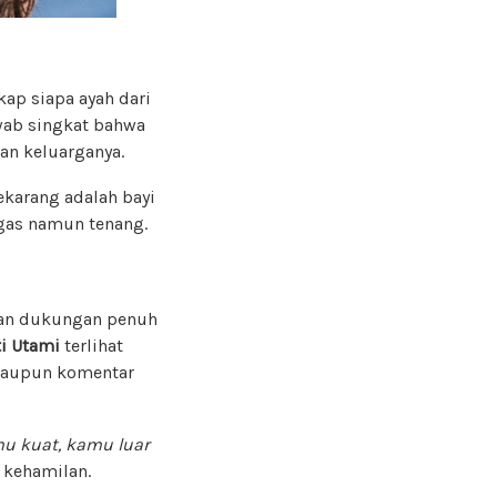
ap siapa ayah dari
awab singkat bahwa
an keluarganya.
ekarang adalah bayi
gas namun tenang.
tkan dukungan penuh
ti Utami
terlihat
maupun komentar
mu kuat, kamu luar
 kehamilan.