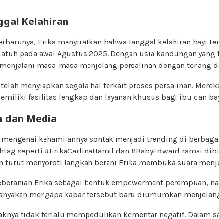
ggal Kelahiran
rbarunya, Erika menyiratkan bahwa tanggal kelahiran bayi te
atuh pada awal Agustus 2025. Dengan usia kandungan yang 
us menjalani masa-masa menjelang persalinan dengan tenang d
 telah menyiapkan segala hal terkait proses persalinan. Mer
emiliki fasilitas lengkap dan layanan khusus bagi ibu dan bay
n dan Media
engenai kehamilannya sontak menjadi trending di berbaga
shtag seperti #ErikaCarlinaHamil dan #BabyEdward ramai dibi
n turut menyoroti langkah berani Erika membuka suara menje
beranian Erika sebagai bentuk empowerment perempuan, na
anyakan mengapa kabar tersebut baru diumumkan menjelang 
knya tidak terlalu mempedulikan komentar negatif. Dalam s