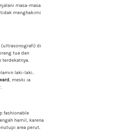
njalani masa-masa
g tidak menghakimi
(ultrasonografi) di
orang tua dan
 terdekatnya.
amin laki-laki.
ward
, meski ia
.
p fashionable
engah hamil, karena
nutupi area perut.