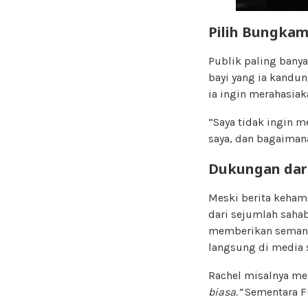
Pilih Bungkam
Publik paling bany
bayi yang ia kandu
ia ingin merahasiak
“Saya tidak ingin m
saya, dan bagaiman
Dukungan dari
Meski berita keham
dari sejumlah saha
memberikan semang
langsung di media s
Rachel misalnya me
biasa.”
Sementara Fu