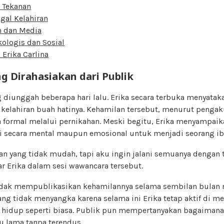
 Tekanan
gal Kelahiran
n dan Media
kologis dan Sosial
Erika Carlina
g Dirahasiakan dari Publik
diunggah beberapa hari lalu. Erika secara terbuka menyataka
kelahiran buah hatinya. Kehamilan tersebut, menurut pengak
 formal melalui pernikahan. Meski begitu, Erika menyampaik
 secara mental maupun emosional untuk menjadi seorang ib
san yang tidak mudah, tapi aku ingin jalani semuanya dengan
ar Erika dalam sesi wawancara tersebut.
dak mempublikasikan kehamilannya selama sembilan bulan 
yang tidak menyangka karena selama ini Erika tetap aktif di me
 hidup seperti biasa. Publik pun mempertanyakan bagaimana
u lama tanpa terendus.