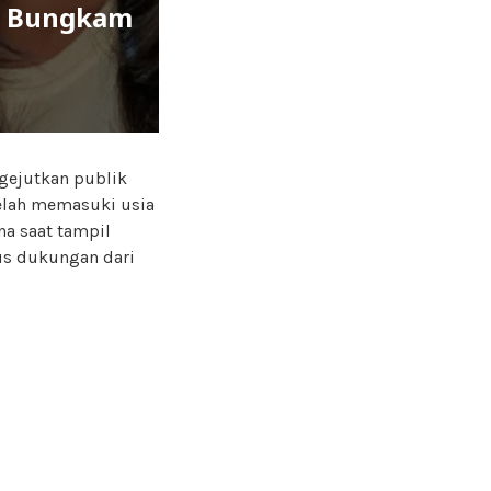
ih Bungkam
gejutkan publik
elah memasuki usia
na saat tampil
us dukungan dari