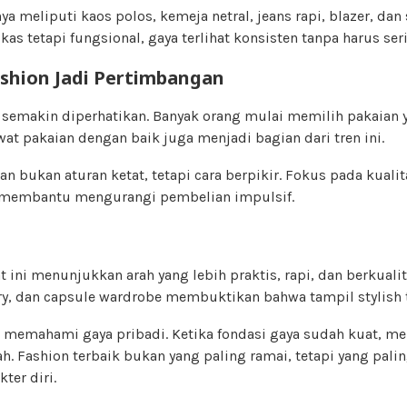
a meliputi kaos polos, kemeja netral, jeans rapi, blazer, dan 
as tetapi fungsional, gaya terlihat konsisten tanpa harus ser
ashion Jadi Pertimbangan
n semakin diperhatikan. Banyak orang mulai memilih pakaian 
t pakaian dengan baik juga menjadi bagian dari tren ini.
an bukan aturan ketat, tetapi cara berpikir. Fokus pada kualit
s membantu mengurangi pembelian impulsif.
at ini menunjukkan arah yang lebih praktis, rapi, dan berkuali
ry, dan capsule wardrobe membuktikan bahwa tampil stylish t
 memahami gaya pribadi. Ketika fondasi gaya sudah kuat, me
. Fashion terbaik bukan yang paling ramai, tetapi yang pali
ter diri.