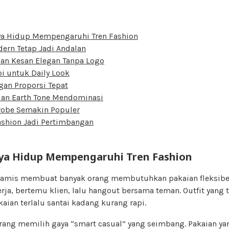
ya Hidup Mempengaruhi Tren Fashion
ern Tetap Jadi Andalan
dan Kesan Elegan Tanpa Logo
pi untuk Daily Look
gan Proporsi Tepat
dan Earth Tone Mendominasi
robe Semakin Populer
ashion Jadi Pertimbangan
ya Hidup Mempengaruhi Tren Fashion
namis membuat banyak orang membutuhkan pakaian fleksibel.
rja, bertemu klien, lalu hangout bersama teman. Outfit yang t
aian terlalu santai kadang kurang rapi.
orang memilih gaya “smart casual” yang seimbang. Pakaian ya