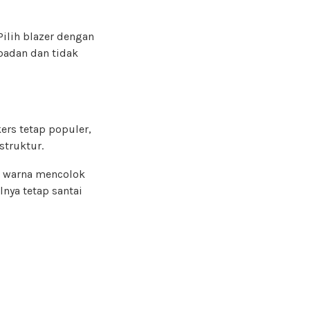
ilih blazer dengan
 badan dan tidak
kers tetap populer,
struktur.
u warna mencolok
ilnya tetap santai