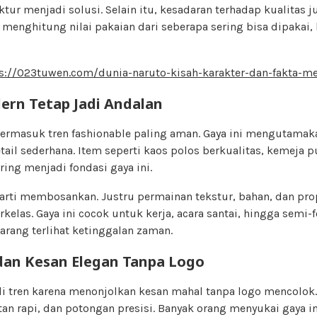
ktur menjadi solusi. Selain itu, kesadaran terhadap kualitas 
menghitung nilai pakaian dari seberapa sering bisa dipakai,
s://023tuwen.com/dunia-naruto-kisah-karakter-dan-fakta-me
ern Tetap Jadi Andalan
ermasuk tren fashionable paling aman. Gaya ini mengutamak
tail sederhana. Item seperti kaos polos berkualitas, kemeja pu
ring menjadi fondasi gaya ini.
rarti membosankan. Justru permainan tekstur, bahan, dan p
rkelas. Gaya ini cocok untuk kerja, acara santai, hingga semi-f
rang terlihat ketinggalan zaman.
dan Kesan Elegan Tanpa Logo
di tren karena menonjolkan kesan mahal tanpa logo mencolok
tan rapi, dan potongan presisi. Banyak orang menyukai gaya in