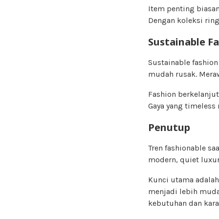
Item penting biasany
Dengan koleksi ringk
Sustainable F
Sustainable fashio
mudah rusak. Merawa
Fashion berkelanjut
Gaya yang timeles
Penutup
Tren fashionable sa
modern, quiet luxu
Kunci utama adalah
menjadi lebih mudah
kebutuhan dan karak