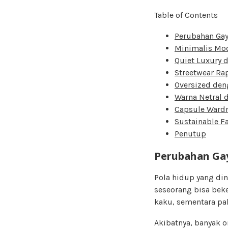
Table of Contents
Perubahan Ga
Minimalis Mod
Quiet Luxury 
Streetwear Ra
Oversized den
Warna Netral 
Capsule Ward
Sustainable F
Penutup
Perubahan Ga
Pola hidup yang di
seseorang bisa beke
kaku, sementara pak
Akibatnya, banyak 