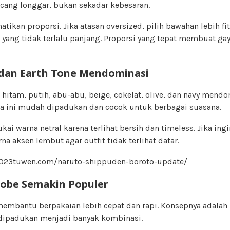
ang longgar, bukan sekadar kebesaran.
hatikan proporsi. Jika atasan oversized, pilih bawahan lebih fit
 yang tidak terlalu panjang. Proporsi yang tepat membuat gay
dan Earth Tone Mendominasi
i hitam, putih, abu-abu, beige, cokelat, olive, dan navy mendo
rna ini mudah dipadukan dan cocok untuk berbagai suasana.
i warna netral karena terlihat bersih dan timeless. Jika ingin
a aksen lembut agar outfit tidak terlihat datar.
/023tuwen.com/naruto-shippuden-boroto-update/
obe Semakin Populer
embantu berpakaian lebih cepat dan rapi. Konsepnya adalah
a dipadukan menjadi banyak kombinasi.