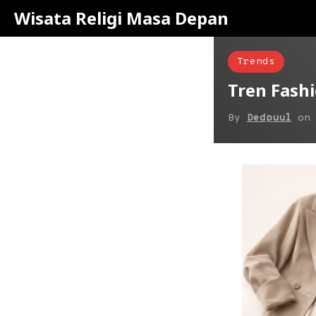
Wisata Religi Masa Depan
Trends
Tren Fash
By
Dedpuul
o