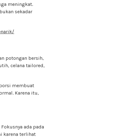
juga meningkat.
 bukan sekadar
narik/
an potongan bersih,
tih, celana tailored,
roporsi membuat
ormal. Karena itu,
. Fokusnya ada pada
i karena terlihat