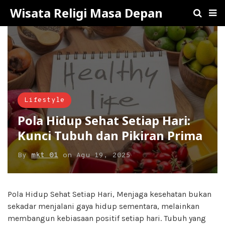
Wisata Religi Masa Depan
Lifestyle
Pola Hidup Sehat Setiap Hari:
Kunci Tubuh dan Pikiran Prima
By
mkt 01
on
Agu 19, 2025
Pola Hidup Sehat Setiap Hari, Menjaga kesehatan bukan
sekadar menjalani gaya hidup sementara, melainkan
membangun kebiasaan positif setiap hari. Tubuh yang