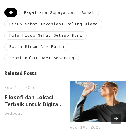
Bagaimana Supaya Jadi Sehat
Hidup Sehat Investasi Paling Utama
Pola Hidup Sehat Setiap Hari
Rutin Minum Air Putih
Sehat Mulai Dari Sekarang
Related Posts
Feb 12, 2026
Filosofi dan Lokasi
Terbaik untuk Digital
Detox Indie
Dedpuul
Agu 19, 2025