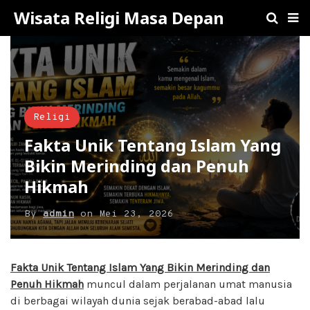
Wisata Religi Masa Depan
Religi
Fakta Unik Tentang Islam Yang
Bikin Merinding dan Penuh
Hikmah
By
admin
on
Mei 23, 2026
Fakta Unik Tentang Islam Yang Bikin Merinding dan
Penuh Hikmah
muncul dalam perjalanan umat manusia
di berbagai wilayah dunia sejak berabad-abad lalu