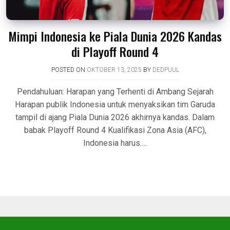
Mimpi Indonesia ke Piala Dunia 2026 Kandas
di Playoff Round 4
POSTED ON
OKTOBER 13, 2025
BY
DEDPUUL
Pendahuluan: Harapan yang Terhenti di Ambang Sejarah
Harapan publik Indonesia untuk menyaksikan tim Garuda
tampil di ajang Piala Dunia 2026 akhirnya kandas. Dalam
babak Playoff Round 4 Kualifikasi Zona Asia (AFC),
Indonesia harus….