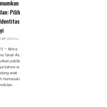
 Umumkan
an: Pilih
Identitas
yi
5
BY
DEDPUUL
25 — Aktris
ma Tanah Air,
jutkan publik
ya bahwa ia
ndung anak
ah memasuki
embilan….