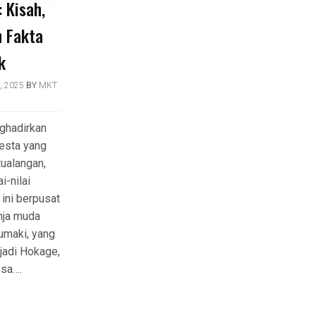
 Kisah,
n Fakta
k
, 2025
BY
MKT
ghadirkan
esta yang
ualangan,
ai-nilai
 ini berpusat
nja muda
umaki, yang
jadi Hokage,
sa….