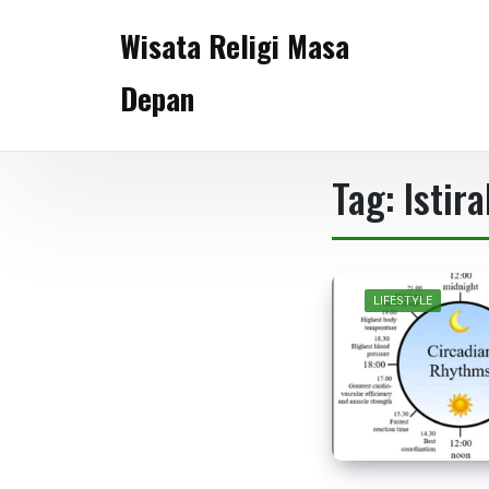
Skip
Wisata Religi Masa
to
content
Depan
Tag:
Istir
LIFESTYLE