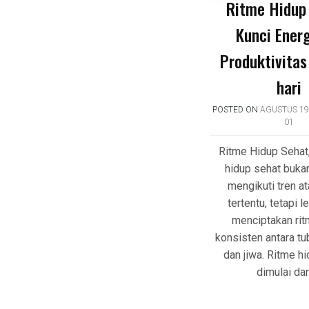
Ritme Hidup
Kunci Energ
Produktivitas
hari
POSTED ON
AGUSTUS 19
01
Ritme Hidup Sehat,
hidup sehat buka
mengikuti tren at
tertentu, tetapi 
menciptakan ri
konsisten antara tub
dan jiwa. Ritme h
dimulai dar