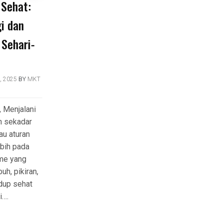
 Sehat:
i dan
 Sehari-
, 2025
BY
MKT
 Menjalani
n sekadar
au aturan
lebih pada
tme yang
uh, pikiran,
idup sehat
i….