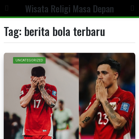
Skip
Wisata Religi Masa Depan
to
content
Tag:
berita bola terbaru
UNCATEGORIZED