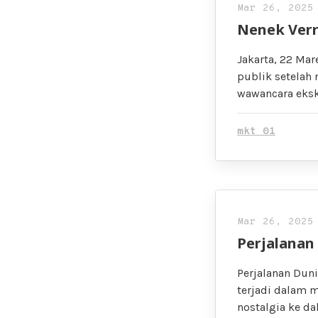
Mar 26, 2025
Nenek Verr
Jakarta, 22 Ma
publik setelah
wawancara eksk
mkt 01
Mar 26, 2025
Perjalanan
Perjalanan Duni
terjadi dalam 
nostalgia ke d