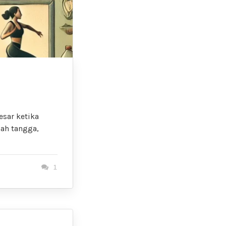
esar ketika
mah tangga,
1