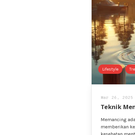
Lifestyle
Tr
Mar 26, 2025
Teknik Mem
Memancing adala
memberikan kes
kesehatan ment