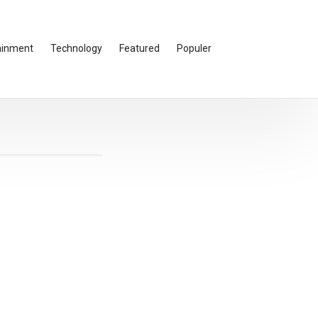
ainment
Technology
Featured
Populer