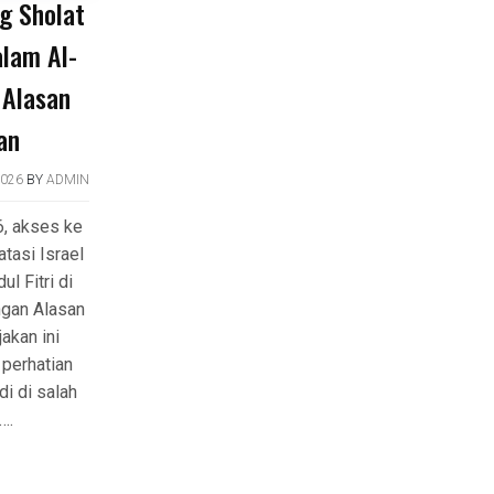
g Sholat
Dalam Al-
 Alasan
an
2026
BY
ADMIN
6, akses ke
tasi Israel
ul Fitri di
gan Alasan
akan ini
perhatian
di di salah
….