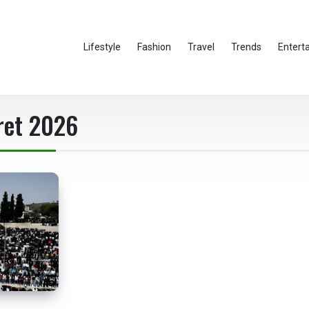
Lifestyle
Fashion
Travel
Trends
Entert
ret 2026